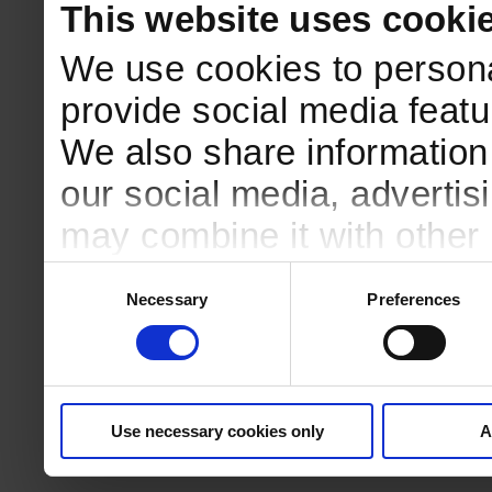
This website uses cooki
We use cookies to persona
provide social media featur
We also share information 
our social media, advertis
may combine it with other 
to them or that they’ve col
Consent
Necessary
Preferences
Selection
services.
Use necessary cookies only
A